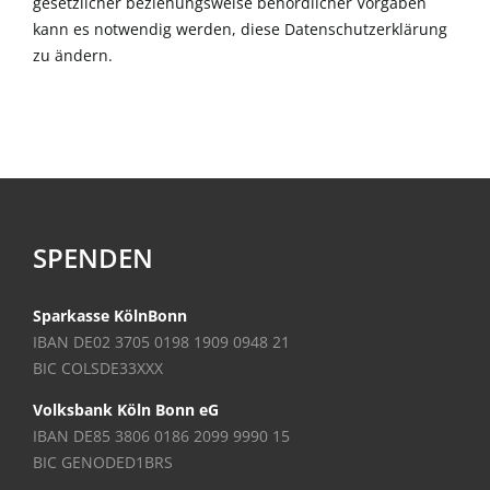
gesetzlicher beziehungsweise behördlicher Vorgaben
kann es notwendig werden, diese Datenschutzerklärung
zu ändern.
SPENDEN
Sparkasse KölnBonn
IBAN DE02 3705 0198 1909 0948 21
BIC COLSDE33XXX
Volksbank Köln Bonn eG
IBAN DE85 3806 0186 2099 9990 15
BIC GENODED1BRS